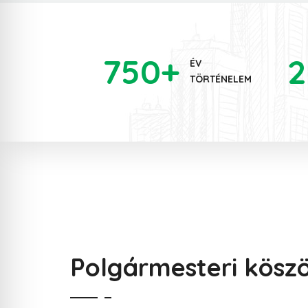
750
+
2
ÉV
TÖRTÉNELEM
Polgármesteri kösz