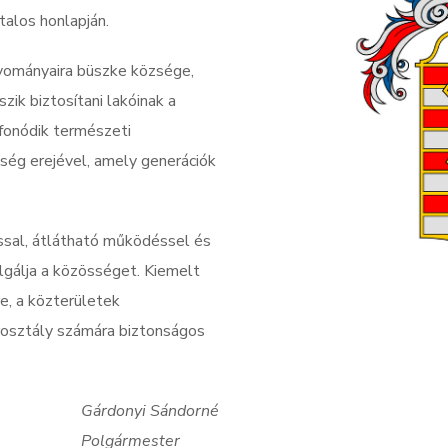
alos honlapján.
yományaira büszke községe,
zik biztosítani lakóinak a
fonódik természeti
sség erejével, amely generációk
ssal, átlátható működéssel és
lgálja a közösséget. Kiemelt
e, a közterületek
orosztály számára biztonságos
Gárdonyi Sándorné
Polgármester