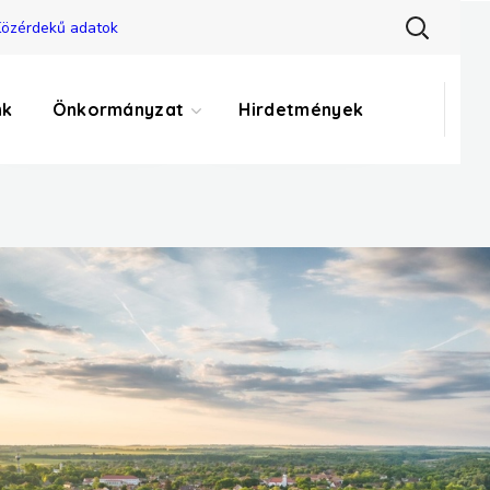
özérdekű adatok
HIBABEJELENTÉS
KÖZÉTKEZTETÉS
nk
Önkormányzat
Hirdetmények