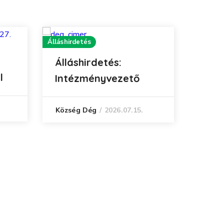
Álláshirdetés
Álláshirdetés:
l
Intézményvezető
2026.07.15.
Község Dég