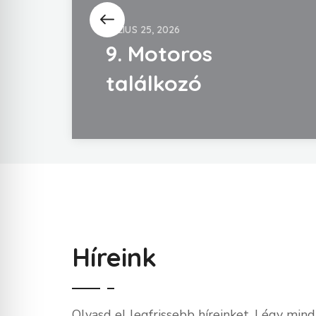
JÚLIUS 25, 2026
9. Motoros
találkozó
Híreink
Olvasd el legfrissebb híreinket. Légy mind