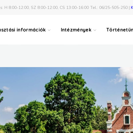
s: H 8:00-12:00, SZ 8:00-12:00, CS 13:00-16:00 Tel.: 06/25-505-250 |
K
CIVIL SZERVEZETEK
PÁLYÁZATOK
asztási információk
Intézmények
Történetü