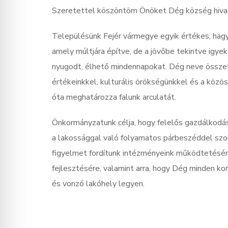
Szeretettel köszöntöm Önöket Dég község hivat
Településünk Fejér vármegye egyik értékes, hag
amely múltjára építve, de a jövőbe tekintve igyeks
nyugodt, élhető mindennapokat. Dég neve össze
értékeinkkel, kulturális örökségünkkel és a közö
óta meghatározza falunk arculatát.
Önkormányzatunk célja, hogy felelős gazdálkodá
a lakossággal való folyamatos párbeszéddel szo
figyelmet fordítunk intézményeink működtetésér
fejlesztésére, valamint arra, hogy Dég minden k
és vonzó lakóhely legyen.