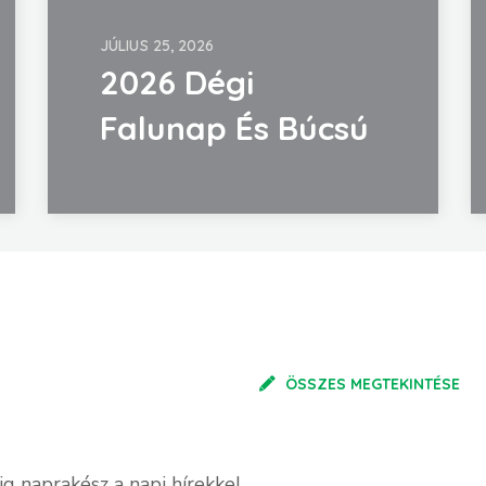
JÚLIUS 25, 2026
2026 Dégi
Falunap És Búcsú
ÖSSZES MEGTEKINTÉSE
ig naprakész a napi hírekkel.