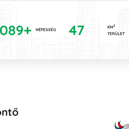
089
+
47
2
KM
NÉPESSÉG
TERÜLET
öntő