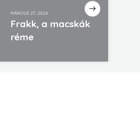
MÁRCIUS 27, 2026
Frakk, a macskák
MÁR
réme
K