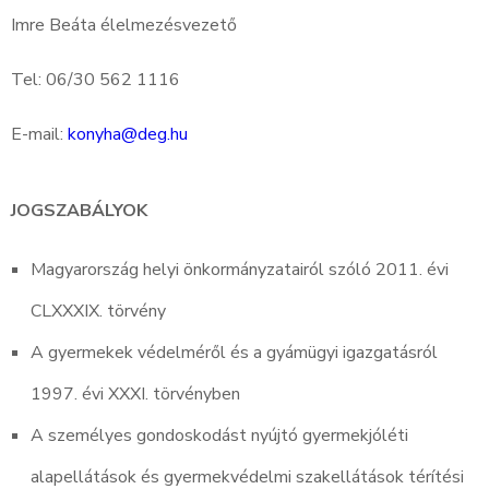
Imre Beáta élelmezésvezető
Tel: 06/30 562 1116
E-mail:
konyha@deg.hu
JOGSZABÁLYOK
Magyarország helyi önkormányzatairól szóló 2011. évi
CLXXXIX. törvény
A gyermekek védelméről és a gyámügyi igazgatásról
1997. évi XXXI. törvényben
A személyes gondoskodást nyújtó gyermekjóléti
alapellátások és gyermekvédelmi szakellátások térítési