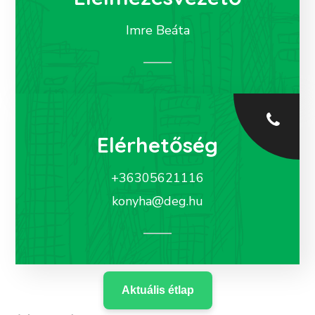
Imre Beáta
Elérhetőség
+36305621116
konyha@deg.hu
Aktuális étlap