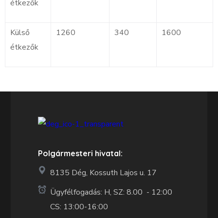
étkezők
Külső
1260
340
1600
étkezők
Polgármesteri hivatal:
8135 Dég, Kossuth Lajos u. 17
Ügyfélfogadás: H, SZ: 8.00 - 12:00
CS: 13:00-16:00