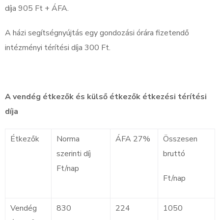
díja 905 Ft + ÁFA.
A házi segítségnyújtás egy gondozási órára fizetendő
intézményi térítési díja 300 Ft.
A vendég étkezők és külső étkezők étkezési térítési
díja
Étkezők
Norma
ÁFA 27%
Összesen
szerinti díj
bruttó
Ft/nap
Ft/nap
Vendég
830
224
1050