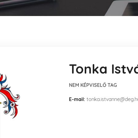
Tonka Istv
NEM KÉPVISELŐ TAG
E-mail:
tonka.istvanne@deg.h