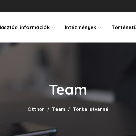
lasztási információk
Intézmények
Történet
Team
Otthon
Team
Tonka Istvánné