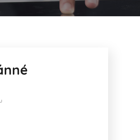
ánné
u