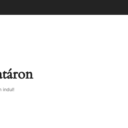
atáron
 indul!