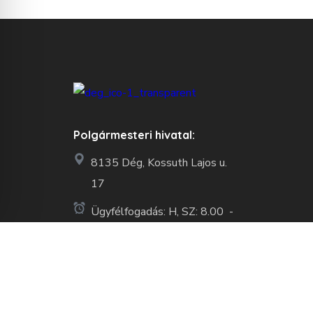
Polgármesteri hivatal:
8135 Dég, Kossuth Lajos u.
17
Ügyfélfogadás: H, SZ: 8.00 -
12:00
CS: 13:00-16:00
06/25-505-250