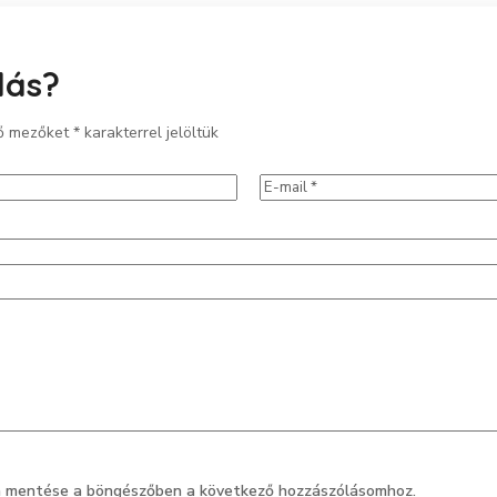
lás?
ző mezőket
*
karakterrel jelöltük
m mentése a böngészőben a következő hozzászólásomhoz.