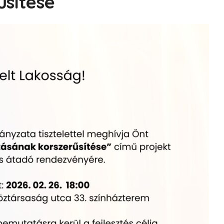
űsítése