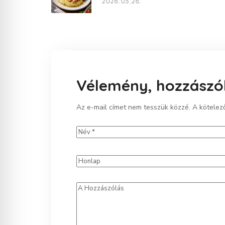
2026.03.26.
Vélemény, hozzászó
Az e-mail címet nem tesszük közzé.
A kötele