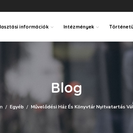
lasztási információk
Intézmények
Történet
Blog
n
Egyéb
Művelődési Ház És Könyvtár Nyitvatartás Vá