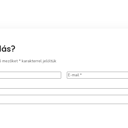
lás?
ző mezőket
*
karakterrel jelöltük