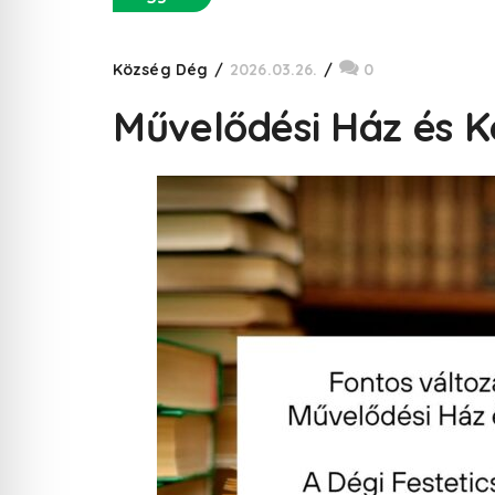
Község Dég
2026.03.26.
0
Művelődési Ház és K